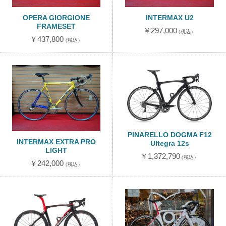
OPERA GIORGIONE
INTERMAX U2
FRAMESET
￥297,000
（税込）
￥437,800
（税込）
PINARELLO DOGMA F12
INTERMAX EXTRA PRO
Ultegra 12s
LIGHT
￥1,372,790
（税込）
￥242,000
（税込）