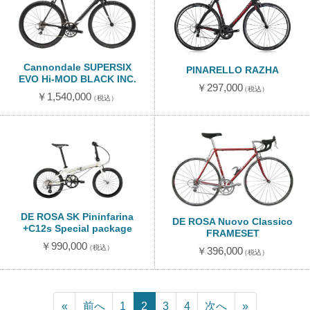
Cannondale SUPERSIX
PINARELLO RAZHA
EVO Hi-MOD BLACK INC.
￥297,000
（税込）
￥1,540,000
（税込）
DE ROSA SK Pininfarina
DE ROSA Nuovo Classico
+C12s Special package
FRAMESET
￥990,000
（税込）
￥396,000
（税込）
«
前へ
1
2
3
4
次へ
»