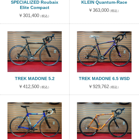
SPECIALIZED Roubaix
KLEIN Quantum-Race
Elite Compact
￥363,000
（税込）
￥301,400
（税込）
TREK MADONE 5.2
TREK MADONE 6.5 WSD
￥412,500
￥929,762
（税込）
（税込）