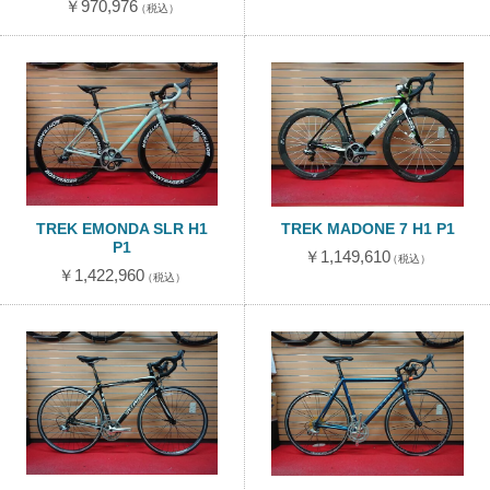
￥970,976
（税込）
TREK EMONDA SLR H1
TREK MADONE 7 H1 P1
P1
￥1,149,610
（税込）
￥1,422,960
（税込）