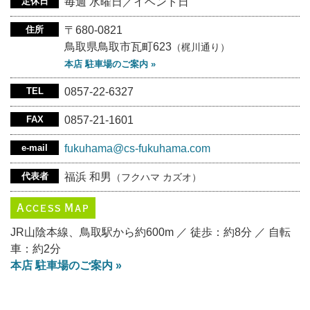
定休日
毎週 水曜日／イベント日
住所
〒680-0821
鳥取県鳥取市瓦町623
（梶川通り）
本店 駐車場のご案内 »
TEL
0857-22-6327
FAX
0857-21-1601
e-mail
fukuhama@cs-fukuhama.com
代表者
福浜 和男
（フクハマ カズオ）
Access Map
JR山陰本線、鳥取駅から約600m ／ 徒歩：約8分 ／ 自転
車：約2分
本店 駐車場のご案内 »