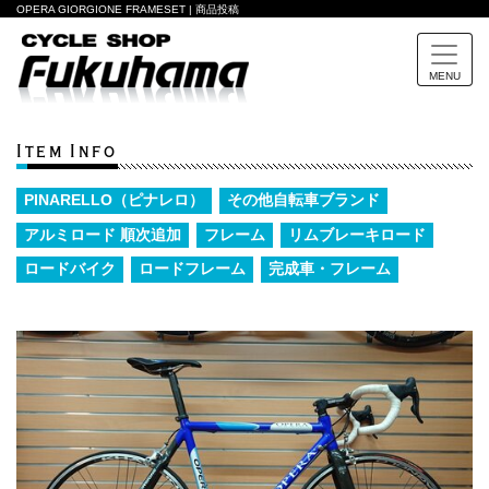
OPERA GIORGIONE FRAMESET | 商品投稿
MENU
Item Info
PINARELLO（ピナレロ）
その他自転車ブランド
アルミロード 順次追加
フレーム
リムブレーキロード
ロードバイク
ロードフレーム
完成車・フレーム