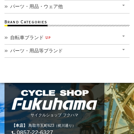
パーツ・用品・ウェア他
Brand Categories
自転車ブランド
Up
パーツ・用品等ブランド
サイクルショップ フクハマ
【本店】
鳥取市瓦町623
（梶川通り）
0857-22-6327