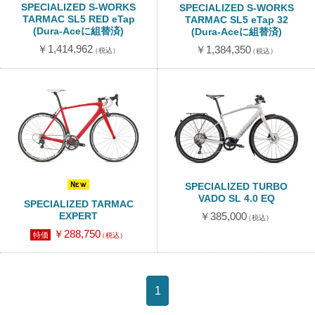
SPECIALIZED S-WORKS
SPECIALIZED S-WORKS
TARMAC SL5 RED eTap
TARMAC SL5 eTap 32
(Dura-Aceに組替済)
(Dura-Aceに組替済)
￥1,414,962
￥1,384,350
（税込）
（税込）
New
SPECIALIZED TURBO
VADO SL 4.0 EQ
SPECIALIZED TARMAC
EXPERT
￥385,000
（税込）
￥288,750
特価
（税込）
1