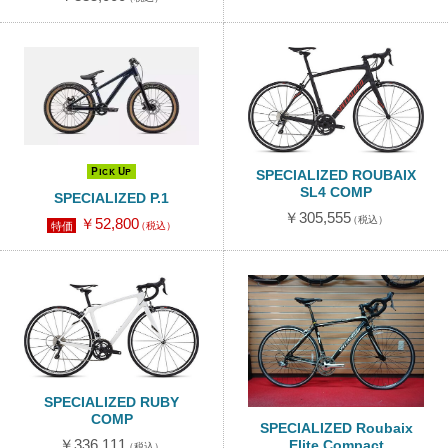
Pick Up
SPECIALIZED ROUBAIX
SL4 COMP
SPECIALIZED P.1
￥305,555
（税込）
￥52,800
特価
（税込）
SPECIALIZED RUBY
COMP
SPECIALIZED Roubaix
Elite Compact
￥336,111
（税込）