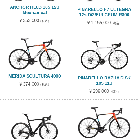
ANCHOR RL8D 105 12S
PINARELLO F7 ULTEGRA
Mechanical
12s Di2/FULCRUM R800
￥352,000
（税込）
￥1,155,000
（税込）
MERIDA SCULTURA 4000
PINARELLO RAZHA DISK
105 11S
￥374,000
（税込）
￥298,000
（税込）