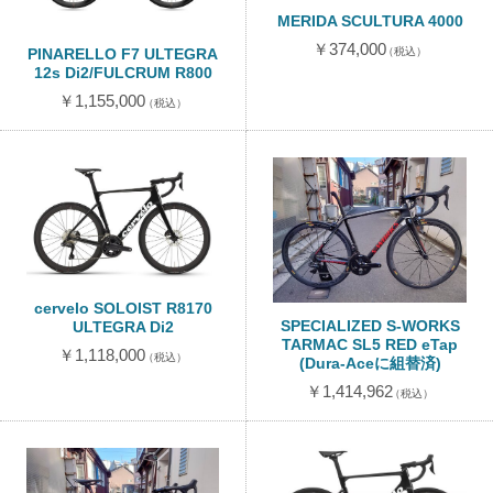
MERIDA SCULTURA 4000
￥374,000
PINARELLO F7 ULTEGRA
（税込）
12s Di2/FULCRUM R800
￥1,155,000
（税込）
cervelo SOLOIST R8170
SPECIALIZED S-WORKS
ULTEGRA Di2
TARMAC SL5 RED eTap
￥1,118,000
（税込）
(Dura-Aceに組替済)
￥1,414,962
（税込）