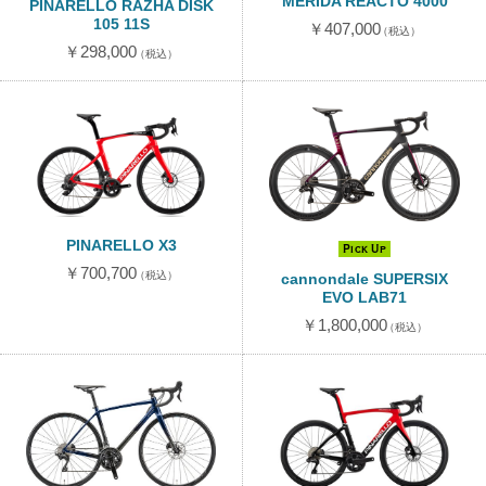
MERIDA REACTO 4000
PINARELLO RAZHA DISK
105 11S
￥407,000
（税込）
￥298,000
（税込）
PINARELLO X3
Pick Up
￥700,700
（税込）
cannondale SUPERSIX
EVO LAB71
￥1,800,000
（税込）