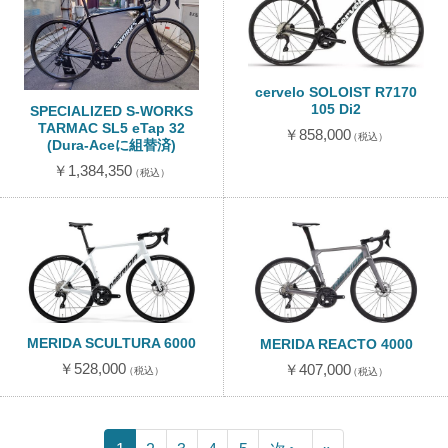
cervelo SOLOIST R7170
105 Di2
SPECIALIZED S-WORKS
TARMAC SL5 eTap 32
￥858,000
（税込）
(Dura-Aceに組替済)
￥1,384,350
（税込）
MERIDA SCULTURA 6000
MERIDA REACTO 4000
￥528,000
￥407,000
（税込）
（税込）