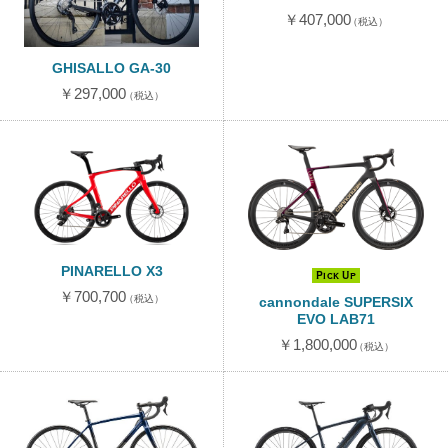
￥407,000
（税込）
GHISALLO GA-30
￥297,000
（税込）
PINARELLO X3
Pick Up
￥700,700
（税込）
cannondale SUPERSIX
EVO LAB71
￥1,800,000
（税込）