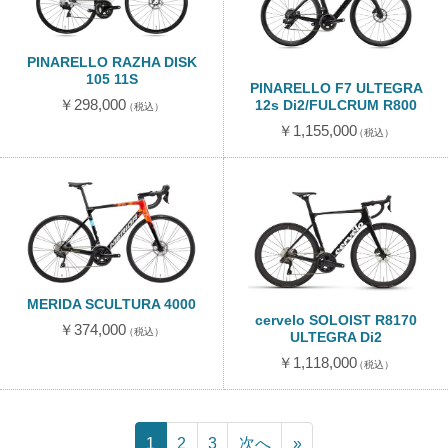
PINARELLO RAZHA DISK
105 11S
PINARELLO F7 ULTEGRA
￥298,000
12s Di2/FULCRUM R800
（税込）
￥1,155,000
（税込）
MERIDA SCULTURA 4000
cervelo SOLOIST R8170
￥374,000
（税込）
ULTEGRA Di2
￥1,118,000
（税込）
1
2
3
次へ
»