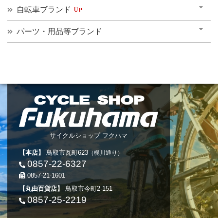
自転車ブランド
Up
パーツ・用品等ブランド
サイクルショップ フクハマ
【本店】
鳥取市瓦町623
（梶川通り）
0857-22-6327
0857-21-1601
【丸由百貨店】
鳥取市今町2-151
0857-25-2219