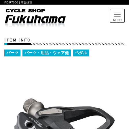
PD-R7000 | 商品投稿
MENU
Item Info
パーツ
パーツ・用品・ウェア他
ペダル