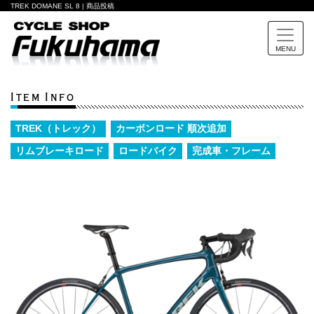
TREK DOMANE SL 8 | 商品投稿
MENU
Item Info
TREK（トレック）
カーボンロード 順次追加
リムブレーキロード
ロードバイク
完成車・フレーム