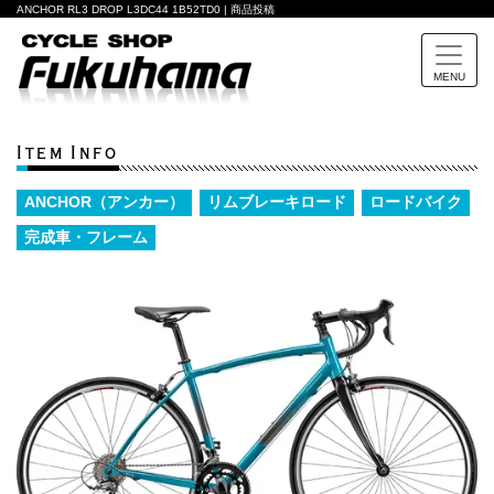
ANCHOR RL3 DROP L3DC44 1B52TD0 | 商品投稿
MENU
Item Info
ANCHOR（アンカー）
リムブレーキロード
ロードバイク
完成車・フレーム