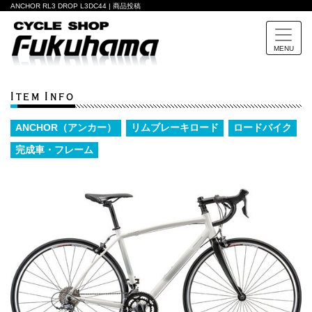
ANCHOR RL3 DROP L3DC44 | 商品投稿
MENU
Item Info
ANCHOR（アンカー）
リムブレーキロード
ロードバイク
完成車・フレーム