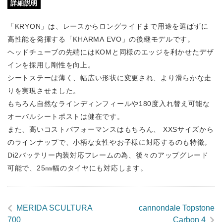
詳細説明
「
KRYON
」は、レースからロングライドまで用途を選ばずに
高性能を発揮する「
KHARMA EVO
」の後継モデルです。
ヘッドチューブの先端には
KOM
と同様のエッジを利かせたデザ
インを採用し剛性を向上。
シートステーは薄く、幅広い形状に変更され、より滑らかな走
りを実現させました。
もちろん自然なラインディンフィールや
180
度入れ替え可能な
オーバルシートポストは健在です。
また、高いコストパフォーマンスはもちろん、
XXS
サイズから
のラインナップで、小柄な女性やお子様に対応するのも特徴。
Di2
バッテリー内装対応フレームの為、後々のアップグレード
可能で、
25
㎜幅のタイヤにも対応します。
MERIDA SCULTURA
cannondale Topstone
700
Carbon 4