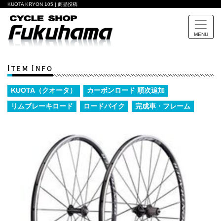
KUOTA KRYON 105 | 商品投稿
MENU
Item Info
KUOTA（クオータ）
カーボンロード 順次追加
リムブレーキロード
ロードバイク
完成車・フレーム