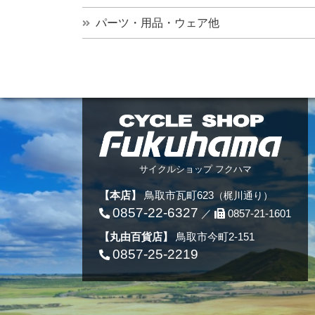
パーツ・用品・ウェア他
サイクルショップ フクハマ
【本店】
鳥取市瓦町623
（梶川通り）
0857-22-6327
／
0857-21-1601
【丸由百貨店】
鳥取市今町2-151
0857-25-2219