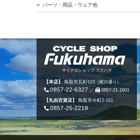
パーツ・用品・ウェア他
サイクルショップ フクハマ
【本店】
鳥取市瓦町623
（梶川通り）
0857-22-6327
／
0857-21-1601
【丸由百貨店】
鳥取市今町2-151
0857-25-2219