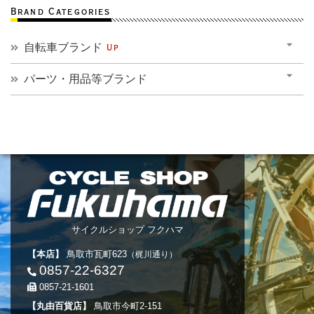
Brand Categories
自転車ブランド
Up
パーツ・用品等ブランド
サイクルショップ フクハマ
【本店】
鳥取市瓦町623
（梶川通り）
0857-22-6327
0857-21-1601
【丸由百貨店】
鳥取市今町2-151